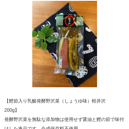
【鰹節入り乳酸発酵野沢菜（しょうゆ味）軽井沢
200g】
発酵野沢菜を無駄な添加物は使用せず醤油と鰹の節で味付
けした逸品です。合成保存料不使用